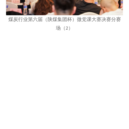
煤炭行业第六届（陕煤集团杯）微党课大赛决赛分赛
场（
）
2