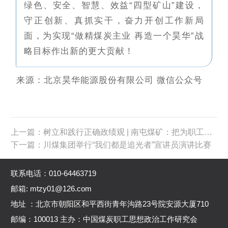
绿色、安全、智慧、效益“四型矿山”建设，
守正创新、真抓实干，奋力开创工作新局
面，为实现“做精煤炭主业 再造一个昊华”战
略目标作出新的更大贡献！
来源：北京昊华能源股份有限公司 微信公众号
上一篇：树立和践行正确政绩观 | 南屯煤矿：把为职工谋福祉 作为最重要的政绩
下一篇：川煤集团举行“我们都是追光者”宣讲员演讲比赛
联系电话：010-64463719
邮箱: mtzy01@126.com
地址 ：北京市朝阳区和平西街青年沟路23号院安源大厦710
邮编：100013 主办：中国煤炭职工思想政治工作研究会