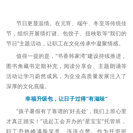
节日更显温情。在元宵、端午
、
冬至
等传统佳
节，组织开展猜灯谜、包
饺子
、扭秧歌等
“我们的
节日”主题活动，让职工在文化传承中凝聚情感。
值得一提的是，
“书香韩家湾”建设持续推进，
图书角藏书定期补充，阅读分享会、主题
朗诵
等
活动让学习蔚然成风，为企业高质量发展注入了
深厚的文化底蕴。
幸福升级包
，
让
日子过得“有
滋味
”
“孩子暑假有了靠谱的‘好去处’，我们上班心里
才真正踏实！”说起工会开办的“星宝宝”托管班，
职工乔艳峰满脸笑意、连连点赞。作为托管班