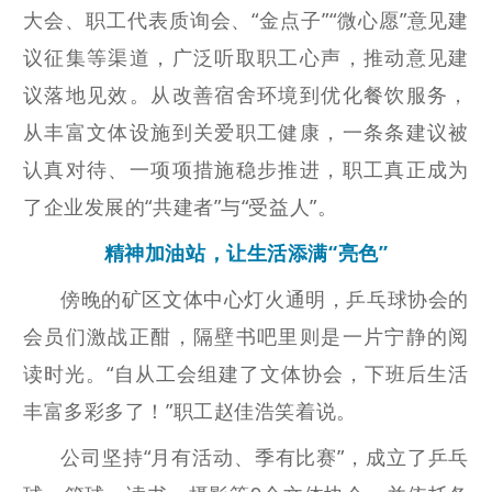
大会、职工代表质询会
、
“
金点子
”“
微心愿
”
意见建
议征集
等渠道，广泛听取职工心声，推动
意见建
议
落地见效。从改善宿舍环境到优化餐饮服务，
从丰富文体设施到关爱职工健康，一条条建议被
认真对待、一项项措施稳步推进，职工真正成为
了企业发展的
“共建者”与“受益人”。
精
神
加油站
，
让
生活添满“亮色”
傍晚的矿区文体中心灯火通明，乒乓球协会的
会员们激战正酣，隔壁书吧里则是一片宁静的阅
读时光。
“自从工会组建了文体协会，下班后生活
丰富多彩多了！”职工
赵佳浩
笑着说。
公司
坚持
“月有活动、季有比赛”，成立了乒乓