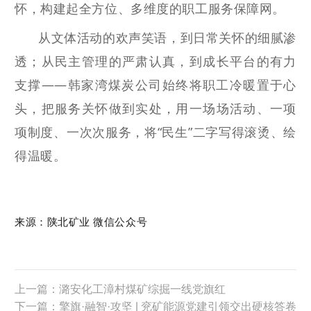
怀，构建起全方位、多维度的职工服务保障网。
从文体活动的欢声笑语，到日常关怀的细腻渗
透；从民主管理的严肃认真，到成长平台的有力
支撑
——
韩家湾
煤炭公司
始终将职工冷暖置于心
头，把服务关怀做到实处，用一场场活动、一项
项制度、一次次服务，将
“民生”二字写得滚烫、绘
得温暖。
来源：陕北矿业 微信公众号
上一篇：潞安化工漳村煤矿综掘一线党旗红
下一篇：擎旗·融智·攻坚 | 兖矿能源党建引领交出硬核答卷